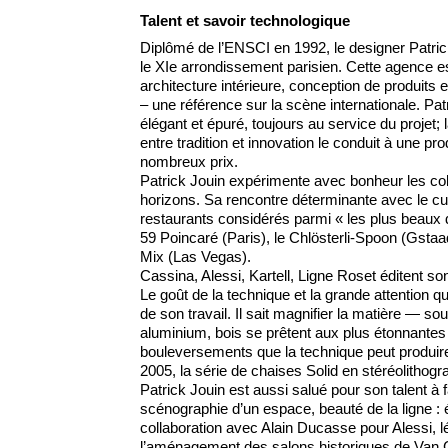
Talent et savoir technologique
Diplômé de l’ENSCI en 1992, le designer Patri
le XIe arrondissement parisien. Cette agence es
architecture intérieure, conception de produits 
– une référence sur la scène internationale. Patr
élégant et épuré, toujours au service du projet; 
entre tradition et innovation le conduit à une pr
nombreux prix.
Patrick Jouin expérimente avec bonheur les col
horizons. Sa rencontre déterminante avec le cui
restaurants considérés parmi « les plus beaux d
59 Poincaré (Paris), le Chlösterli-Spoon (Gstaa
Mix (Las Vegas).
Cassina, Alessi, Kartell, Ligne Roset éditent son
Le goût de la technique et la grande attention q
de son travail. Il sait magnifier la matière — sou
aluminium, bois se prêtent aux plus étonnantes 
bouleversements que la technique peut produire
2005, la série de chaises Solid en stéréolithogr
Patrick Jouin est aussi salué pour son talent à fa
scénographie d’un espace, beauté de la ligne :
collaboration avec Alain Ducasse pour Alessi, lé
l’aménagement des salons historiques de Van Cle