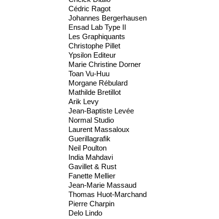
Cédric Ragot
Johannes Bergerhausen
Ensad Lab Type II
Les Graphiquants
Christophe Pillet
Ypsilon Editeur
Marie Christine Dorner
Toan Vu-Huu
Morgane Rébulard
Mathilde Bretillot
Arik Levy
Jean-Baptiste Levée
Normal Studio
Laurent Massaloux
Guerillagrafik
Neil Poulton
India Mahdavi
Gavillet & Rust
Fanette Mellier
Jean-Marie Massaud
Thomas Huot-Marchand
Pierre Charpin
Delo Lindo