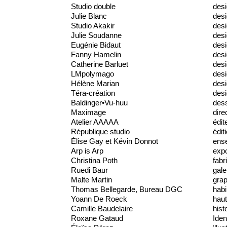
Studio double
desi
Julie Blanc
desi
Studio Akakir
desi
Julie Soudanne
des
Eugénie Bidaut
desi
Fanny Hamelin
desi
Catherine Barluet
desi
LMpolymago
des
Hélène Marian
desi
Téra-création
desi
Baldinger•Vu-huu
dess
Maximage
dire
Atelier AAAAA
édit
République studio
édit
Élise Gay et Kévin Donnot
ens
Arp is Arp
expo
Christina Poth
fabr
Ruedi Baur
gale
Malte Martin
gra
Thomas Bellegarde, Bureau DGC
habi
Yoann De Roeck
haut
Camille Baudelaire
hist
Roxane Gataud
Iden