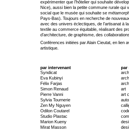
expérimenter que l’hôtelier qui souhaite dével
Nice), aussi bien la petite commune rurale qui 
social que le musée qui souhaite se métamorp
Pays-Bas). Toujours en recherche de nouveaux te
avec des univers éclectiques, de l’artisanat à la
textile au commerce équitable, réalisant des pr
d’architecture, de graphisme, des collaboratio
Conférences initiées par Alain Cieutat, en lien a
artistique.
par intervenant
par
Syndicat
arch
Eva Kubinyi
arch
Félix Farjas
arch
Simon Renaud
art
Pierre Vanni
art 
Sylvia Tournerie
auto
Zen My Nguyen
call
Odilon Coutarel
cod
Studio Plastac
comm
Marion Kueny
des
Mirat Masson
des