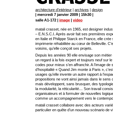
architecture d'intérieur
|
archives
|
design
| mercredi 7 janvier 2009 | 15h30 |
salle A1-172 |
image
|
video
matali crasset, née en 1965, est designer indust
– E.N.S.C.I. Après avoir fait ses premières ex
en Italie et Philippe Starck en France, elle cré
imprimerie réhabilitée au cœur de Belleville. C’e
voisins, qu’elle conçoit ses projets.
Depuis les années 90 elle envisage son métier 
un regard à la fois expert et toujours neuf sur 
codes pour mieux s’en affranchir. A l’image de
d’hospitalité « Quand Jim monte à Paris », c’est
usages qu’elle invente un autre rapport à l’espa
propositions ne vont ainsi jamais dans le sens d
mais développent, sans brusquer, des typologies
la modularité, la réticularité… Son travail cons
organisateurs et à formuler de nouvelles logique
comme un accompagnement vers le contempor
matali crasset collabore avec des acteurs variés
particulier en quête d’un nouveau scénario de vie