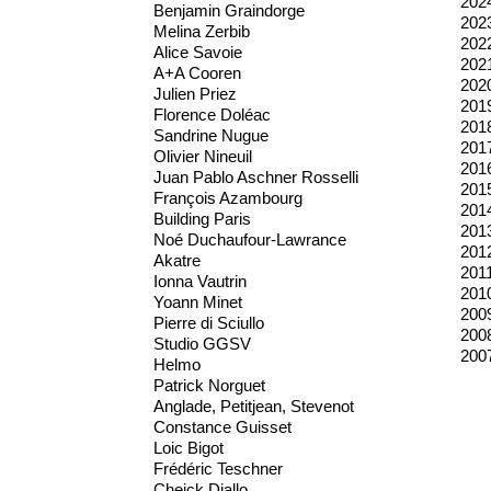
202
Benjamin Graindorge
202
Melina Zerbib
202
Alice Savoie
202
A+A Cooren
202
Julien Priez
201
Florence Doléac
201
Sandrine Nugue
201
Olivier Nineuil
201
Juan Pablo Aschner Rosselli
201
François Azambourg
201
Building Paris
201
Noé Duchaufour-Lawrance
201
Akatre
201
Ionna Vautrin
201
Yoann Minet
200
Pierre di Sciullo
200
Studio GGSV
200
Helmo
Patrick Norguet
Anglade, Petitjean, Stevenot
Constance Guisset
Loic Bigot
Frédéric Teschner
Cheick Diallo