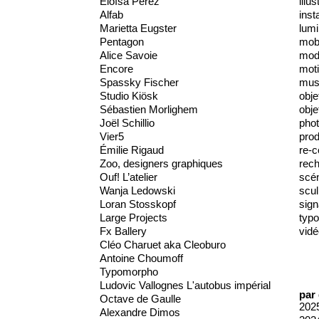
Éloïsa Pérez
illus
Alfab
inst
Marietta Eugster
lumi
Pentagon
mobi
Alice Savoie
mod
Encore
moti
Spassky Fischer
mus
Studio Kiösk
obje
Sébastien Morlighem
obje
Joël Schillio
phot
Vier5
prod
Émilie Rigaud
re-c
Zoo, designers graphiques
rec
Ouf! L’atelier
scé
Wanja Ledowski
scul
Loran Stosskopf
sign
Large Projects
typo
Fx Ballery
vidé
Cléo Charuet aka Cleoburo
Antoine Choumoff
Typomorpho
Ludovic Vallognes L'autobus impérial
par
Octave de Gaulle
202
Alexandre Dimos