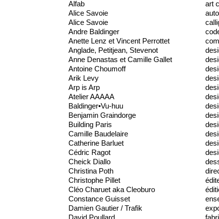
Alfab
art 
Alice Savoie
auto
Alice Savoie
call
Andre Baldinger
cod
Anette Lenz et Vincent Perrottet
comm
Anglade, Petitjean, Stevenot
des
Anne Denastas et Camille Gallet
des
Antoine Choumoff
desi
Arik Levy
desi
Arp is Arp
desi
Atelier AAAAA
des
Baldinger•Vu-huu
desi
Benjamin Graindorge
desi
Building Paris
desi
Camille Baudelaire
des
Catherine Barluet
desi
Cédric Ragot
desi
Cheick Diallo
dess
Christina Poth
dire
Christophe Pillet
édit
Cléo Charuet aka Cleoburo
édit
Constance Guisset
ens
Damien Gautier / Trafik
expo
David Poullard
fabr