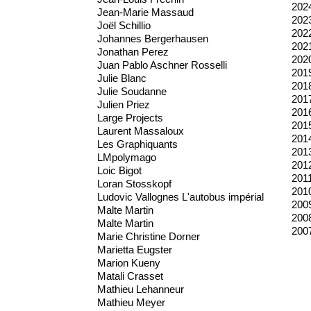
202
Jean-Marie Massaud
202
Joël Schillio
202
Johannes Bergerhausen
202
Jonathan Perez
202
Juan Pablo Aschner Rosselli
201
Julie Blanc
201
Julie Soudanne
201
Julien Priez
201
Large Projects
201
Laurent Massaloux
201
Les Graphiquants
201
LMpolymago
201
Loic Bigot
201
Loran Stosskopf
201
Ludovic Vallognes L'autobus impérial
200
Malte Martin
200
Malte Martin
200
Marie Christine Dorner
Marietta Eugster
Marion Kueny
Matali Crasset
Mathieu Lehanneur
Mathieu Meyer