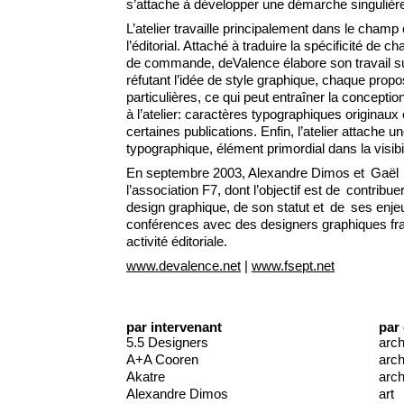
s’attache à développer une démarche singulièr
L’atelier travaille principalement dans le champ c
l’éditorial. Attaché à traduire la spécificité de c
de commande, deValence élabore son travail sur
réfutant l’idée de style graphique, chaque prop
particulières, ce qui peut entraîner la conception e
à l’atelier: caractères typographiques originau
certaines publications. Enfin, l’atelier attache un
typographique, élément primordial dans la visibi
En septembre 2003, Alexandre Dimos et Gaël É
l’association F7, dont l’objectif est de contri
design graphique, de son statut et de ses enjeu
conférences avec des designers graphiques fra
activité éditoriale.
www.devalence.net
|
www.fsept.net
par intervenant
par
5.5 Designers
arch
A+A Cooren
arch
Akatre
arch
Alexandre Dimos
art