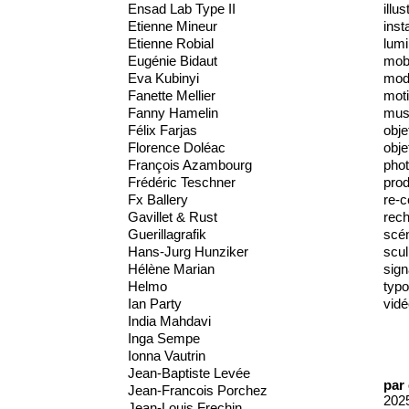
Ensad Lab Type II
illus
Etienne Mineur
inst
Etienne Robial
lumi
Eugénie Bidaut
mobi
Eva Kubinyi
mod
Fanette Mellier
moti
Fanny Hamelin
mus
Félix Farjas
obje
Florence Doléac
obje
François Azambourg
phot
Frédéric Teschner
prod
Fx Ballery
re-c
Gavillet & Rust
rec
Guerillagrafik
scé
Hans-Jurg Hunziker
scul
Hélène Marian
sign
Helmo
typo
Ian Party
vidé
India Mahdavi
Inga Sempe
Ionna Vautrin
Jean-Baptiste Levée
par
Jean-Francois Porchez
202
Jean-Louis Frechin