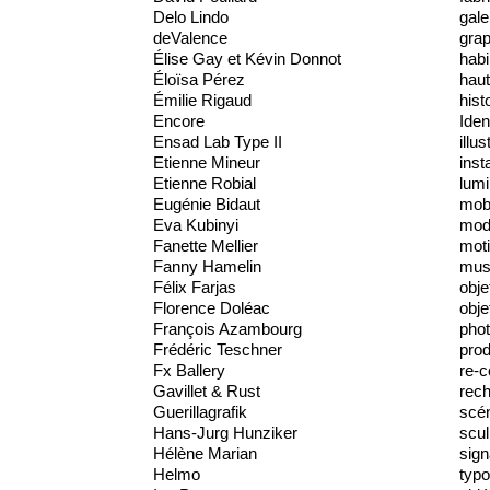
Delo Lindo
gale
deValence
gra
Élise Gay et Kévin Donnot
habi
Éloïsa Pérez
haut
Émilie Rigaud
hist
Encore
Iden
Ensad Lab Type II
illus
Etienne Mineur
inst
Etienne Robial
lumi
Eugénie Bidaut
mobi
Eva Kubinyi
mod
Fanette Mellier
moti
Fanny Hamelin
mus
Félix Farjas
obje
Florence Doléac
obje
François Azambourg
phot
Frédéric Teschner
prod
Fx Ballery
re-c
Gavillet & Rust
rec
Guerillagrafik
scé
Hans-Jurg Hunziker
scul
Hélène Marian
sign
Helmo
typo