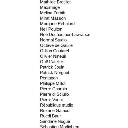
Mathilde Bretillot
Maximage
Melina Zerbib
Mirat Masson
Morgane Rébulard
Neil Poulton
Noé Duchaufour-Lawrance
Normal Studio
Octave de Gaulle
Odilon Coutarel
Olivier Nineuil
Ouf! L’atelier
Patrick Jouin
Patrick Norguet
Pentagon
Philippe Millot
Pierre Charpin
Pierre di Sciullo
Pierre Vanni
République studio
Roxane Gataud
Ruedi Baur
Sandrine Nugue
Sébastien Morlighem