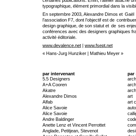
certaines publications. Enfin, l’atelier attache un
typographique, élément primordial dans la visibi
En septembre 2003, Alexandre Dimos et Gaël É
l’association F7, dont l’objectif est de contri
design graphique, de son statut et de ses enjeu
conférences avec des designers graphiques fra
activité éditoriale.
www.devalence.net
|
www.fsept.net
«
Hans-Jurg Hunziker
|
Mathieu Meyer
»
par intervenant
par
5.5 Designers
arch
A+A Cooren
arch
Akatre
arch
Alexandre Dimos
art
Alfab
art 
Alice Savoie
auto
Alice Savoie
call
Andre Baldinger
cod
Anette Lenz et Vincent Perrottet
comm
Anglade, Petitjean, Stevenot
des