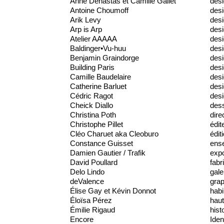
Anne Denastas et Camille Gallet
des
Antoine Choumoff
desi
Arik Levy
desi
Arp is Arp
desi
Atelier AAAAA
des
Baldinger•Vu-huu
desi
Benjamin Graindorge
desi
Building Paris
desi
Camille Baudelaire
des
Catherine Barluet
desi
Cédric Ragot
desi
Cheick Diallo
dess
Christina Poth
dire
Christophe Pillet
édit
Cléo Charuet aka Cleoburo
édit
Constance Guisset
ens
Damien Gautier / Trafik
expo
David Poullard
fabr
Delo Lindo
gale
deValence
gra
Élise Gay et Kévin Donnot
habi
Éloïsa Pérez
haut
Émilie Rigaud
hist
Encore
Iden