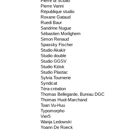
Pierre di Sciullo
Pierre Vanni
République studio
Roxane Gataud
Ruedi Baur
Sandrine Nugue
Sébastien Morlighem
Simon Renaud
Spassky Fischer
Studio Akakir
Studio double
Studio GGSV
Studio Kiösk
Studio Plastac
Sylvia Tournerie
Syndicat
Téra-création
Thomas Bellegarde, Bureau DGC
Thomas Huot-Marchand
Toan Vu-Huu
Typomorpho
Vier5
Wanja Ledowski
Yoann De Roeck