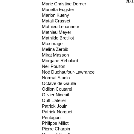
200
Marie Christine Dorner
Marietta Eugster
Marion Kueny
Matali Crasset
Mathieu Lehanneur
Mathieu Meyer
Mathilde Bretillot
Maximage
Melina Zerbib
Mirat Masson
Morgane Rébulard
Neil Poulton
Noé Duchaufour-Lawrance
Normal Studio
Octave de Gaulle
Odilon Coutarel
Olivier Nineuil
Ouf! L’atelier
Patrick Jouin
Patrick Norguet
Pentagon
Philippe Millot
Pierre Charpin