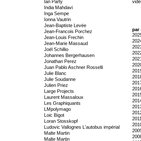
Ian Party
vidé
India Mahdavi
Inga Sempe
Ionna Vautrin
Jean-Baptiste Levée
par
Jean-Francois Porchez
202
Jean-Louis Frechin
202
Jean-Marie Massaud
202
Joël Schillio
202
Johannes Bergerhausen
202
Jonathan Perez
202
Juan Pablo Aschner Rosselli
201
Julie Blanc
201
Julie Soudanne
201
Julien Priez
201
Large Projects
201
Laurent Massaloux
201
Les Graphiquants
201
LMpolymago
201
Loic Bigot
201
Loran Stosskopf
201
Ludovic Vallognes L'autobus impérial
200
Malte Martin
200
Malte Martin