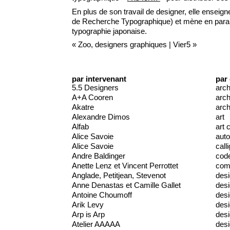
En plus de son travail de designer, elle enseig
de Recherche Typographique) et mène en parallè
typographie japonaise.
«
Zoo, designers graphiques
|
Vier5
»
par intervenant
par
5.5 Designers
arch
A+A Cooren
arch
Akatre
arch
Alexandre Dimos
art
Alfab
art 
Alice Savoie
auto
Alice Savoie
call
Andre Baldinger
cod
Anette Lenz et Vincent Perrottet
comm
Anglade, Petitjean, Stevenot
des
Anne Denastas et Camille Gallet
des
Antoine Choumoff
desi
Arik Levy
desi
Arp is Arp
desi
Atelier AAAAA
des