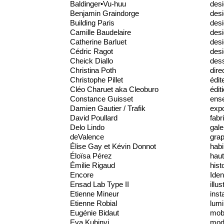
Baldinger•Vu-huu
desi
Benjamin Graindorge
desi
Building Paris
desi
Camille Baudelaire
des
Catherine Barluet
desi
Cédric Ragot
desi
Cheick Diallo
dess
Christina Poth
dire
Christophe Pillet
édit
Cléo Charuet aka Cleoburo
édit
Constance Guisset
ens
Damien Gautier / Trafik
expo
David Poullard
fabr
Delo Lindo
gale
deValence
gra
Élise Gay et Kévin Donnot
habi
Éloïsa Pérez
haut
Émilie Rigaud
hist
Encore
Iden
Ensad Lab Type II
illus
Etienne Mineur
inst
Etienne Robial
lumi
Eugénie Bidaut
mobi
Eva Kubinyi
mod