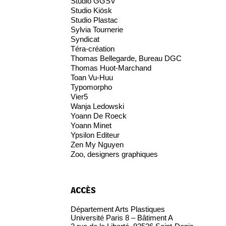
Studio GGSV
Studio Kiösk
Studio Plastac
Sylvia Tournerie
Syndicat
Téra-création
Thomas Bellegarde, Bureau DGC
Thomas Huot-Marchand
Toan Vu-Huu
Typomorpho
Vier5
Wanja Ledowski
Yoann De Roeck
Yoann Minet
Ypsilon Editeur
Zen My Nguyen
Zoo, designers graphiques
accès
Département Arts Plastiques
Université Paris 8 – Bâtiment A