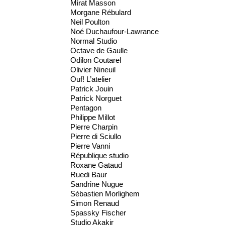
Mirat Masson
Morgane Rébulard
Neil Poulton
Noé Duchaufour-Lawrance
Normal Studio
Octave de Gaulle
Odilon Coutarel
Olivier Nineuil
Ouf! L’atelier
Patrick Jouin
Patrick Norguet
Pentagon
Philippe Millot
Pierre Charpin
Pierre di Sciullo
Pierre Vanni
République studio
Roxane Gataud
Ruedi Baur
Sandrine Nugue
Sébastien Morlighem
Simon Renaud
Spassky Fischer
Studio Akakir