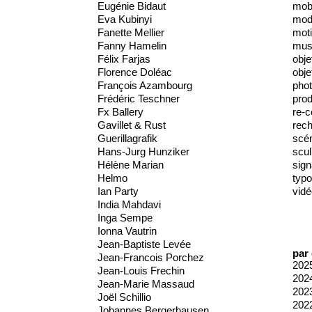
Eugénie Bidaut
mobi
Eva Kubinyi
mod
Fanette Mellier
moti
Fanny Hamelin
mus
Félix Farjas
obje
Florence Doléac
obje
François Azambourg
phot
Frédéric Teschner
prod
Fx Ballery
re-c
Gavillet & Rust
rec
Guerillagrafik
scé
Hans-Jurg Hunziker
scul
Hélène Marian
sign
Helmo
typo
Ian Party
vidé
India Mahdavi
Inga Sempe
Ionna Vautrin
Jean-Baptiste Levée
par
Jean-Francois Porchez
202
Jean-Louis Frechin
202
Jean-Marie Massaud
202
Joël Schillio
202
Johannes Bergerhausen