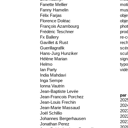
Fanette Mellier
moti
Fanny Hamelin
mus
Félix Farjas
obje
Florence Doléac
obje
François Azambourg
phot
Frédéric Teschner
prod
Fx Ballery
re-c
Gavillet & Rust
rec
Guerillagrafik
scé
Hans-Jurg Hunziker
scul
Hélène Marian
sign
Helmo
typo
Ian Party
vidé
India Mahdavi
Inga Sempe
Ionna Vautrin
Jean-Baptiste Levée
par
Jean-Francois Porchez
202
Jean-Louis Frechin
202
Jean-Marie Massaud
202
Joël Schillio
202
Johannes Bergerhausen
202
Jonathan Perez
202