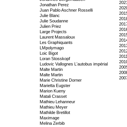
202
Jonathan Perez
202
Juan Pablo Aschner Rosselli
201
Julie Blanc
201
Julie Soudanne
201
Julien Priez
201
Large Projects
201
Laurent Massaloux
201
Les Graphiquants
201
LMpolymago
201
Loic Bigot
201
Loran Stosskopf
201
Ludovic Vallognes L'autobus impérial
200
Malte Martin
200
Malte Martin
200
Marie Christine Dorner
Marietta Eugster
Marion Kueny
Matali Crasset
Mathieu Lehanneur
Mathieu Meyer
Mathilde Bretillot
Maximage
Melina Zerbib