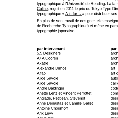
typographique à l’Université de Reading. La fami
Coline
, reçoit en 2011 le prix du Tokyo Type Dir
typographique «
A is for…
» pour distribuer ses
En plus de son travail de designer, elle enseig
de Recherche Typographique) et mène en parallè
typographie japonaise.
par intervenant
par
5.5 Designers
arch
A+A Cooren
arch
Akatre
arch
Alexandre Dimos
art
Alfab
art 
Alice Savoie
auto
Alice Savoie
call
Andre Baldinger
cod
Anette Lenz et Vincent Perrottet
comm
Anglade, Petitjean, Stevenot
des
Anne Denastas et Camille Gallet
des
Antoine Choumoff
desi
Arik Levy
desi