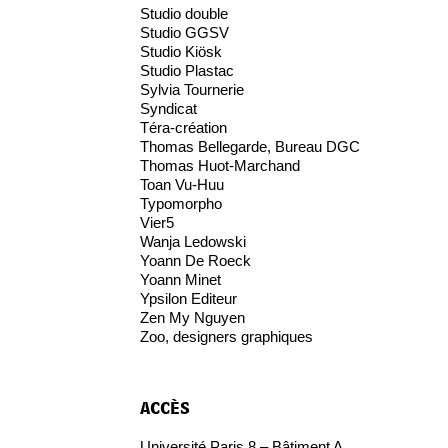
Studio double
Studio GGSV
Studio Kiösk
Studio Plastac
Sylvia Tournerie
Syndicat
Téra-création
Thomas Bellegarde, Bureau DGC
Thomas Huot-Marchand
Toan Vu-Huu
Typomorpho
Vier5
Wanja Ledowski
Yoann De Roeck
Yoann Minet
Ypsilon Editeur
Zen My Nguyen
Zoo, designers graphiques
accès
Université Paris 8 – Bâtiment A