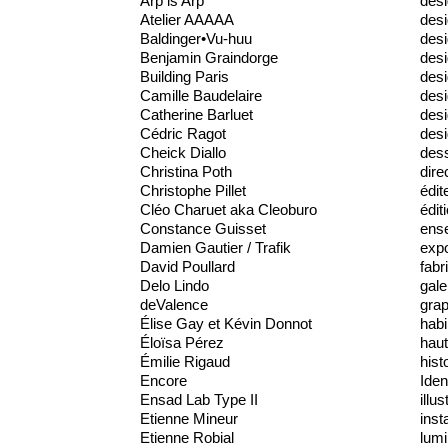
Arp is Arp
desi
Atelier AAAAA
des
Baldinger•Vu-huu
desi
Benjamin Graindorge
desi
Building Paris
desi
Camille Baudelaire
des
Catherine Barluet
desi
Cédric Ragot
desi
Cheick Diallo
dess
Christina Poth
dire
Christophe Pillet
édit
Cléo Charuet aka Cleoburo
édit
Constance Guisset
ens
Damien Gautier / Trafik
expo
David Poullard
fabr
Delo Lindo
gale
deValence
gra
Élise Gay et Kévin Donnot
habi
Éloïsa Pérez
haut
Émilie Rigaud
hist
Encore
Iden
Ensad Lab Type II
illus
Etienne Mineur
inst
Etienne Robial
lumi