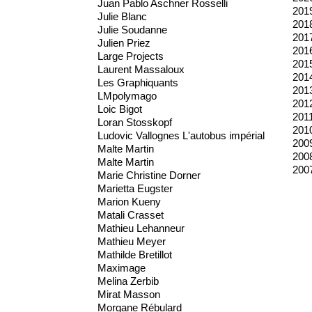
Juan Pablo Aschner Rosselli
201
Julie Blanc
201
Julie Soudanne
201
Julien Priez
201
Large Projects
201
Laurent Massaloux
201
Les Graphiquants
201
LMpolymago
201
Loic Bigot
201
Loran Stosskopf
201
Ludovic Vallognes L'autobus impérial
200
Malte Martin
200
Malte Martin
200
Marie Christine Dorner
Marietta Eugster
Marion Kueny
Matali Crasset
Mathieu Lehanneur
Mathieu Meyer
Mathilde Bretillot
Maximage
Melina Zerbib
Mirat Masson
Morgane Rébulard