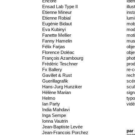
Encore
Iden
Ensad Lab Type II
illus
Etienne Mineur
inst
Etienne Robial
lumi
Eugénie Bidaut
mobi
Eva Kubinyi
mod
Fanette Mellier
moti
Fanny Hamelin
mus
Félix Farjas
obje
Florence Doléac
obje
François Azambourg
phot
Frédéric Teschner
prod
Fx Ballery
re-c
Gavillet & Rust
rec
Guerillagrafik
scé
Hans-Jurg Hunziker
scul
Hélène Marian
sign
Helmo
typo
Ian Party
vidé
India Mahdavi
Inga Sempe
Ionna Vautrin
Jean-Baptiste Levée
par
Jean-Francois Porchez