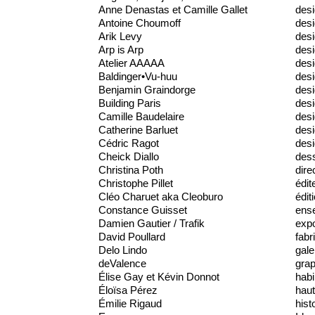
Anne Denastas et Camille Gallet
des
Antoine Choumoff
desi
Arik Levy
desi
Arp is Arp
desi
Atelier AAAAA
des
Baldinger•Vu-huu
desi
Benjamin Graindorge
desi
Building Paris
desi
Camille Baudelaire
des
Catherine Barluet
desi
Cédric Ragot
desi
Cheick Diallo
dess
Christina Poth
dire
Christophe Pillet
édit
Cléo Charuet aka Cleoburo
édit
Constance Guisset
ens
Damien Gautier / Trafik
expo
David Poullard
fabr
Delo Lindo
gale
deValence
gra
Élise Gay et Kévin Donnot
habi
Éloïsa Pérez
haut
Émilie Rigaud
hist