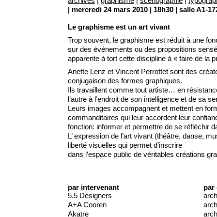
archives
|
graphisme
|
scénographie
|
typograp
| mercredi 24 mars 2010 | 18h30 | salle A1-17
Le graphisme est un art vivant
Trop souvent, le graphisme est réduit à une fonc
sur des événements ou des propositions sensés 
apparente à tort cette discipline à « faire de la pu
Anette Lenz et Vincent Perrottet sont des créat
conjugaison des formes graphiques.
Ils travaillent comme tout artiste… en résistan
l’autre à l’endroit de son intelligence et de sa sen
Leurs images accompagnent et mettent en forme
commanditaires qui leur accordent leur confian
fonction: informer et permettre de se réfléchir 
L’ expression de l’art vivant (théâtre, danse,
liberté visuelles qui permet d’inscrire
dans l’espace public de véritables créations gr
par intervenant
par
5.5 Designers
arch
A+A Cooren
arch
Akatre
arch