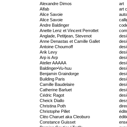
Alexandre Dimos
art
Alfab
art 
Alice Savoie
auto
Alice Savoie
call
Andre Baldinger
cod
Anette Lenz et Vincent Perrottet
comm
Anglade, Petitjean, Stevenot
des
Anne Denastas et Camille Gallet
des
Antoine Choumoff
desi
Arik Levy
desi
Arp is Arp
desi
Atelier AAAAA
des
Baldinger•Vu-huu
desi
Benjamin Graindorge
desi
Building Paris
desi
Camille Baudelaire
des
Catherine Barluet
desi
Cédric Ragot
desi
Cheick Diallo
dess
Christina Poth
dire
Christophe Pillet
édit
Cléo Charuet aka Cleoburo
édit
Constance Guisset
ens