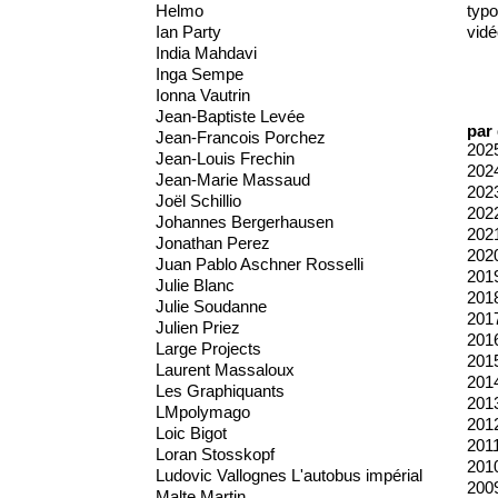
Helmo
typo
Ian Party
vidé
India Mahdavi
Inga Sempe
Ionna Vautrin
Jean-Baptiste Levée
par
Jean-Francois Porchez
202
Jean-Louis Frechin
202
Jean-Marie Massaud
202
Joël Schillio
202
Johannes Bergerhausen
202
Jonathan Perez
202
Juan Pablo Aschner Rosselli
201
Julie Blanc
201
Julie Soudanne
201
Julien Priez
201
Large Projects
201
Laurent Massaloux
201
Les Graphiquants
201
LMpolymago
201
Loic Bigot
201
Loran Stosskopf
201
Ludovic Vallognes L'autobus impérial
200
Malte Martin