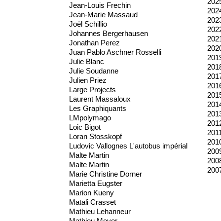
202
Jean-Louis Frechin
202
Jean-Marie Massaud
202
Joël Schillio
202
Johannes Bergerhausen
202
Jonathan Perez
202
Juan Pablo Aschner Rosselli
201
Julie Blanc
201
Julie Soudanne
201
Julien Priez
201
Large Projects
201
Laurent Massaloux
201
Les Graphiquants
201
LMpolymago
201
Loic Bigot
201
Loran Stosskopf
201
Ludovic Vallognes L'autobus impérial
200
Malte Martin
200
Malte Martin
200
Marie Christine Dorner
Marietta Eugster
Marion Kueny
Matali Crasset
Mathieu Lehanneur
Mathieu Meyer