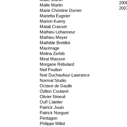
200
Malte Martin
200
Marie Christine Dorner
Marietta Eugster
Marion Kueny
Matali Crasset
Mathieu Lehanneur
Mathieu Meyer
Mathilde Bretillot
Maximage
Melina Zerbib
Mirat Masson
Morgane Rébulard
Neil Poulton
Noé Duchaufour-Lawrance
Normal Studio
Octave de Gaulle
Odilon Coutarel
Olivier Nineuil
Ouf! L’atelier
Patrick Jouin
Patrick Norguet
Pentagon
Philippe Millot