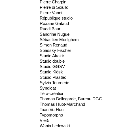
Pierre Charpin
Pierre di Sciullo
Pierre Vanni
République studio
Roxane Gataud
Ruedi Baur
Sandrine Nugue
Sébastien Morlighem
Simon Renaud
Spassky Fischer
Studio Akakir
Studio double
Studio GGSV
Studio Kiösk
Studio Plastac
Sylvia Tournerie
Syndicat
Téra-création
Thomas Bellegarde, Bureau DGC
Thomas Huot-Marchand
Toan Vu-Huu
Typomorpho
Vier5
Wanja Ledowski