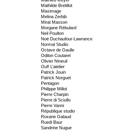
Mathilde Bretillot
Maximage
Melina Zerbib
Mirat Masson
Morgane Rébulard
Neil Poulton
Noé Duchaufour-Lawrance
Normal Studio
Octave de Gaulle
Odilon Coutarel
Olivier Nineuil
Ouf! L’atelier
Patrick Jouin
Patrick Norguet
Pentagon
Philippe Millot
Pierre Charpin
Pierre di Sciullo
Pierre Vanni
République studio
Roxane Gataud
Ruedi Baur
Sandrine Nugue