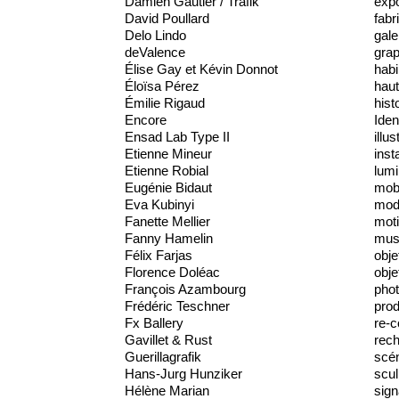
Damien Gautier / Trafik
expo
David Poullard
fabr
Delo Lindo
gale
deValence
gra
Élise Gay et Kévin Donnot
habi
Éloïsa Pérez
haut
Émilie Rigaud
hist
Encore
Iden
Ensad Lab Type II
illus
Etienne Mineur
inst
Etienne Robial
lumi
Eugénie Bidaut
mobi
Eva Kubinyi
mod
Fanette Mellier
moti
Fanny Hamelin
mus
Félix Farjas
obje
Florence Doléac
obje
François Azambourg
phot
Frédéric Teschner
prod
Fx Ballery
re-c
Gavillet & Rust
rec
Guerillagrafik
scé
Hans-Jurg Hunziker
scul
Hélène Marian
sign