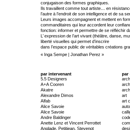
conjugaison des formes graphiques.
Ils travaillent comme tout artiste… en résistan
l’autre à l’endroit de son intelligence et de sa sen
Leurs images accompagnent et mettent en forme
commanditaires qui leur accordent leur confian
fonction: informer et permettre de se réfléchir 
L’ expression de l’art vivant (théâtre, danse,
liberté visuelles qui permet d’inscrire
dans l’espace public de véritables créations gr
«
Inga Sempe
|
Jonathan Perez
»
par intervenant
par
5.5 Designers
arch
A+A Cooren
arch
Akatre
arch
Alexandre Dimos
art
Alfab
art 
Alice Savoie
auto
Alice Savoie
call
Andre Baldinger
cod
Anette Lenz et Vincent Perrottet
comm
Anglade, Petitjean, Stevenot
des