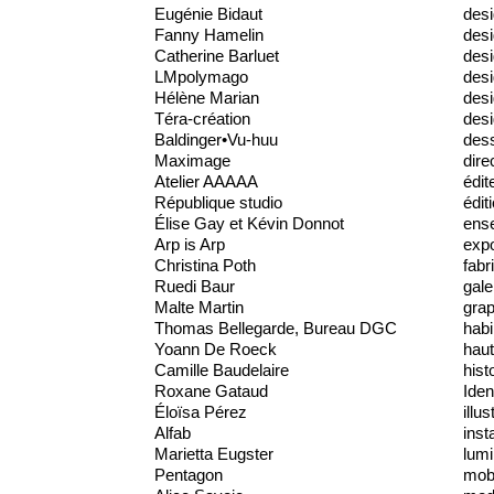
Eugénie Bidaut
desi
Fanny Hamelin
desi
Catherine Barluet
desi
LMpolymago
des
Hélène Marian
desi
Téra-création
desi
Baldinger•Vu-huu
dess
Maximage
dire
Atelier AAAAA
édit
République studio
édit
Élise Gay et Kévin Donnot
ens
Arp is Arp
expo
Christina Poth
fabr
Ruedi Baur
gale
Malte Martin
gra
Thomas Bellegarde, Bureau DGC
habi
Yoann De Roeck
haut
Camille Baudelaire
hist
Roxane Gataud
Iden
Éloïsa Pérez
illus
Alfab
inst
Marietta Eugster
lumi
Pentagon
mobi