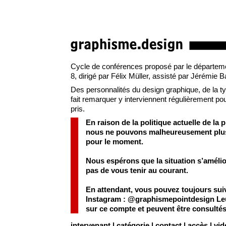
Cycle de conférences proposé par le départemen
8, dirigé par Félix Müller, assisté par Jérémie 
Des personnalités du design graphique, de la typo
fait remarquer y interviennent régulièrement pour
pris.
En raison de la politique actuelle de la 
nous ne pouvons malheureusement plus a
pour le moment.
Nous espérons que la situation s’améli
pas de vous tenir au courant.
En attendant, vous pouvez toujours sui
Instagram :
@graphismepointdesign
Leu
sur ce compte et peuvent être consulté
intervenant
|
catégorie
|
contact
|
accès
|
vid