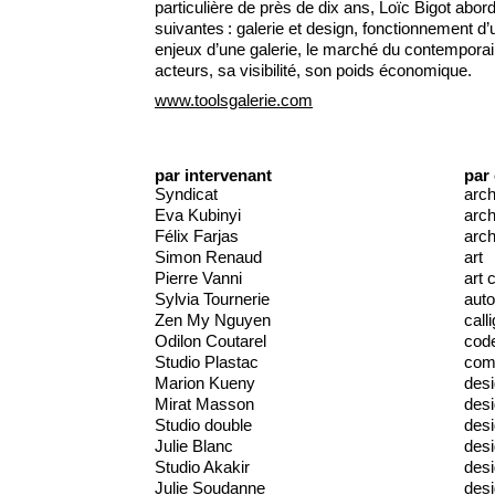
particulière de près de dix ans, Loïc Bigot ab
suivantes : galerie et design, fonctionnement d’u
enjeux d’une galerie, le marché du contemporain
acteurs, sa visibilité, son poids économique.
www.toolsgalerie.com
par intervenant
par
Syndicat
arch
Eva Kubinyi
arch
Félix Farjas
arch
Simon Renaud
art
Pierre Vanni
art 
Sylvia Tournerie
auto
Zen My Nguyen
call
Odilon Coutarel
cod
Studio Plastac
comm
Marion Kueny
des
Mirat Masson
des
Studio double
desi
Julie Blanc
desi
Studio Akakir
desi
Julie Soudanne
des