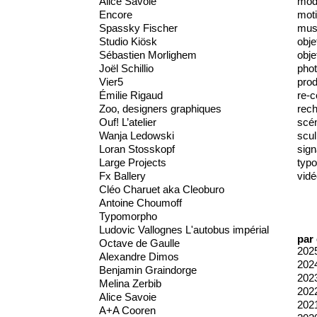
Alice Savoie
mod
Encore
moti
Spassky Fischer
mus
Studio Kiösk
obje
Sébastien Morlighem
obje
Joël Schillio
phot
Vier5
prod
Émilie Rigaud
re-c
Zoo, designers graphiques
rec
Ouf! L’atelier
scé
Wanja Ledowski
scul
Loran Stosskopf
sign
Large Projects
typo
Fx Ballery
vidé
Cléo Charuet aka Cleoburo
Antoine Choumoff
Typomorpho
Ludovic Vallognes L'autobus impérial
par
Octave de Gaulle
202
Alexandre Dimos
202
Benjamin Graindorge
202
Melina Zerbib
202
Alice Savoie
202
A+A Cooren