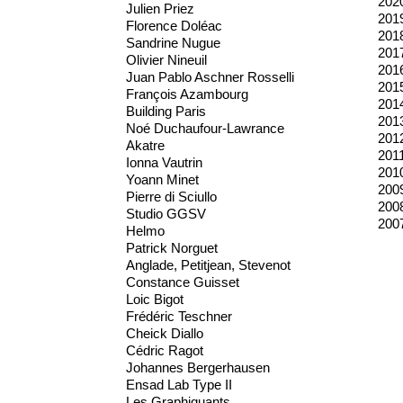
202
Julien Priez
201
Florence Doléac
201
Sandrine Nugue
201
Olivier Nineuil
201
Juan Pablo Aschner Rosselli
201
François Azambourg
201
Building Paris
201
Noé Duchaufour-Lawrance
201
Akatre
201
Ionna Vautrin
201
Yoann Minet
200
Pierre di Sciullo
200
Studio GGSV
200
Helmo
Patrick Norguet
Anglade, Petitjean, Stevenot
Constance Guisset
Loic Bigot
Frédéric Teschner
Cheick Diallo
Cédric Ragot
Johannes Bergerhausen
Ensad Lab Type II
Les Graphiquants